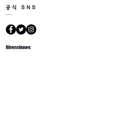
공식 SNS
Direcciones
서울 강북구 한천로 1057
경일빌딩 1층 2호 (Leona óptica)
102 , edificio Kyung il , hanchon-ro
1057 Gang buk gu , Seúl , República
de Corea
Suscribir